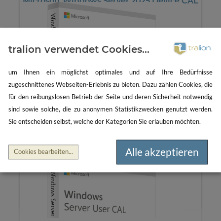
Microsoft Windows Server 2025 Device CAL
25 CALs
*
714.20€
tralion verwendet Cookies...
um Ihnen ein möglichst optimales und auf Ihre Bedürfnisse
Microsoft Windows Server 2025 User CAL
zugeschnittenes Webseiten-Erlebnis zu bieten. Dazu zählen Cookies, die
25 CALs
für den reibungslosen Betrieb der Seite und deren Sicherheit notwendig
sind sowie solche, die zu anonymen Statistikzwecken genutzt werden.
*
924.37€
Sie entscheiden selbst, welche der Kategorien Sie erlauben möchten.
Alle akzeptieren
Cookies bearbeiten
...
Microsoft Windows Server 2025 Device CAL
50 CALs
*
1680.59€