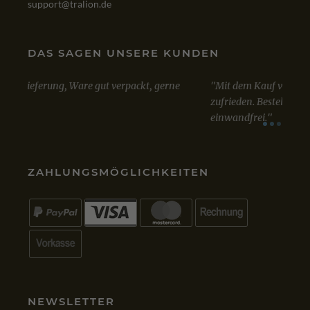
support@tralion.de
DAS SAGEN UNSERE KUNDEN
Mit dem Kauf von Win 10 Professional bin ich sehr
Sowo
zufrieden. Bestellung, Kauf und Lieferung verliefen
Lizen
einwandfrei.
A
VIA
GOOGLE
VIA
ZAHLUNGSMÖGLICHKEITEN
NEWSLETTER