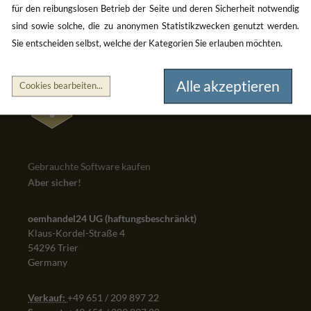
für den reibungslosen Betrieb der Seite und deren Sicherheit notwendig
sind sowie solche, die zu anonymen Statistikzwecken genutzt werden.
Sie entscheiden selbst, welche der Kategorien Sie erlauben möchten.
Alle akzeptieren
Cookies bearbeiten
...
Gebrauchte Software kaufen
Aber sicher!
oemhandel24 UG (haftungsbeschränkt)
Klaus-Kordel-Straße 4
54296 Trier
Germany
Verkauf:
+49 651 / 209 897 22