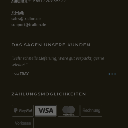
Support:
+49 651 / 209 897 22
E-Mail:
sales@tralion.de
support@tralion.de
DAS SAGEN UNSERE KUNDEN
e Lieferung, Ware gut verpackt, gerne
Mit dem Kauf von Win 10 
zufrieden. Bestellung, Kau
einwandfrei.
GOOGLE
VIA
ZAHLUNGSMÖGLICHKEITEN