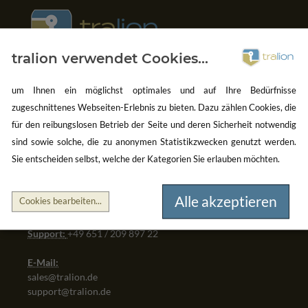
tralion verwendet Cookies...
Gebrauchte Software kaufen
um Ihnen ein möglichst optimales und auf Ihre Bedürfnisse
Aber sicher!
zugeschnittenes Webseiten-Erlebnis zu bieten. Dazu zählen Cookies, die
für den reibungslosen Betrieb der Seite und deren Sicherheit notwendig
oemhandel24 UG (haftungsbeschränkt)
sind sowie solche, die zu anonymen Statistikzwecken genutzt werden.
Klaus-Kordel-Straße 4
Sie entscheiden selbst, welche der Kategorien Sie erlauben möchten.
54296 Trier
Germany
Alle akzeptieren
Cookies bearbeiten
...
Verkauf:
+49 651 / 209 897 22
Support:
+49 651 / 209 897 22
E-Mail:
sales@tralion.de
support@tralion.de