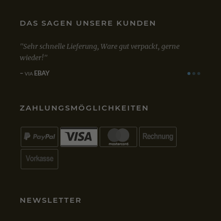
DAS SAGEN UNSERE KUNDEN
Sehr schnelle Lieferung, Ware gut verpackt, gerne
Mit d
ert!
wieder!
zufrie
einwa
EBAY
VIA
G
VIA
ZAHLUNGSMÖGLICHKEITEN
NEWSLETTER