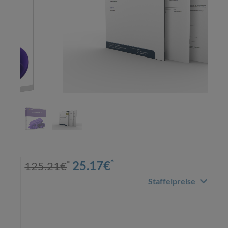
*
*
25.17
€
125.21
€
Staffelpreise