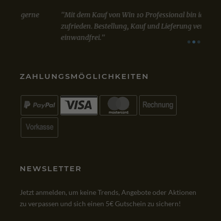
Mit dem Kauf von Win 10 Professional bin ich sehr
Sowo
zufrieden. Bestellung, Kauf und Lieferung verliefen
Lizen
einwandfrei.
A
VIA
GOOGLE
VIA
ZAHLUNGSMÖGLICHKEITEN
NEWSLETTER
Jetzt anmelden, um keine Trends, Angebote oder Aktionen
zu verpassen und sich einen 5€ Gutschein zu sichern!