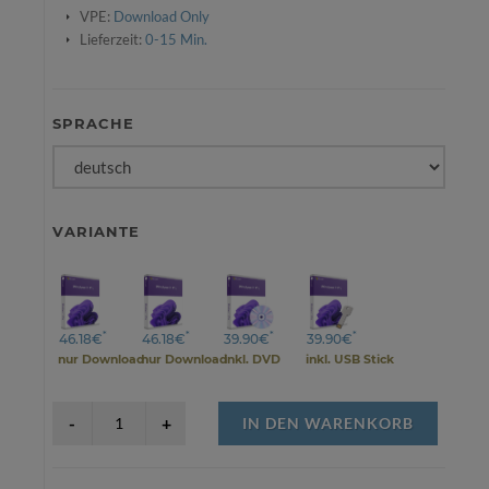
VPE:
Download Only
Lieferzeit:
0-15 Min.
SPRACHE
VARIANTE
*
*
*
*
46.18€
46.18€
39.90€
39.90€
nur Download
nur Download
inkl. DVD
inkl. USB Stick
IN DEN WARENKORB