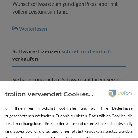
Wunschsoftware zum günstigen Preis, aber mit
vollem Leistungsumfang.
Weiterlesen
Software-Lizenzen
schnell und einfach
verkaufen
Sie haben ungenutzte Software auf Ihrem Server
herumliegen? Schlagen Sie daraus Kapital und
tralion verwendet Cookies...
entscheiden Sie sich für den Verkauf dieser
Lizenzen. Wir von tralion bieten Ihnen die
um Ihnen ein möglichst optimales und auf Ihre Bedürfnisse
optimalen Bedingungen für einen unkomplizierten
zugeschnittenes Webseiten-Erlebnis zu bieten. Dazu zählen Cookies, die
Software-Handel. Und Sie schaffen sich damit
für den reibungslosen Betrieb der Seite und deren Sicherheit notwendig
finanziellen Spielraum für Neues.
sind sowie solche, die zu anonymen Statistikzwecken genutzt werden.