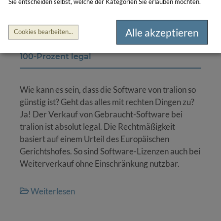
Sie entscheiden selbst, welche der Kategorien Sie erlauben möchten.
Weiterlesen
Alle akzeptieren
Cookies bearbeiten
...
Lizenzkauf bei tralion
100-Prozent legal
Wie kann es sein, dass die Software von tralion so
günstig ist? Geht das alles mit rechten Dingen zu?
Ja! Der Verkauf von Gebraucht-Software bei
tralion ist absolut legal. Die Rechtmäßigkeit
basiert auf einem Urteil des Europäischen
Gerichtshofes. So sind Software-Lizenzen auch bei
Weiterverkauf ohne Einschränkung nutzbar.
Weiterlesen