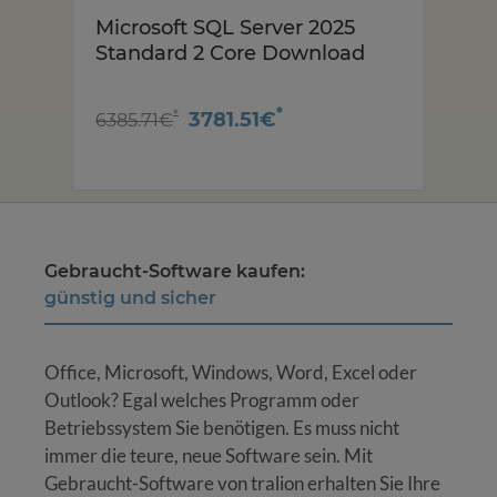
Microsoft SQL Server 2025
Mi
d
Standard 2 Core Download
St
*
*
3781.51€
6385.71€
15
Gebraucht-Software kaufen:
günstig und sicher
Office, Microsoft, Windows, Word, Excel oder
Outlook? Egal welches Programm oder
Betriebssystem Sie benötigen. Es muss nicht
immer die teure, neue Software sein. Mit
Gebraucht-Software von tralion erhalten Sie Ihre