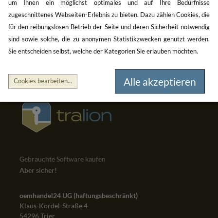
um Ihnen ein möglichst optimales und auf Ihre Bedürfnisse
zugeschnittenes Webseiten-Erlebnis zu bieten. Dazu zählen Cookies, die
für den reibungslosen Betrieb der Seite und deren Sicherheit notwendig
sind sowie solche, die zu anonymen Statistikzwecken genutzt werden.
Sie entscheiden selbst, welche der Kategorien Sie erlauben möchten.
Alle akzeptieren
Cookies bearbeiten
...
Gebrauchte Software kaufen
Aber sicher!
oemhandel24 UG (haftungsbeschränkt)
Klaus-Kordel-Straße 4
54296 Trier