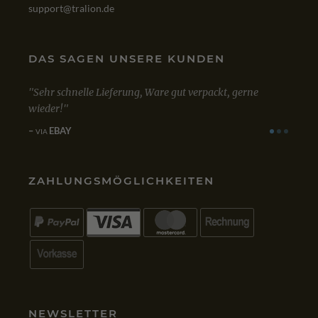
support@tralion.de
DAS SAGEN UNSERE KUNDEN
Sehr schnelle Lieferung, Ware gut verpackt, gerne
Mit d
ert!
wieder!
zufrie
einwa
EBAY
VIA
G
VIA
ZAHLUNGSMÖGLICHKEITEN
NEWSLETTER