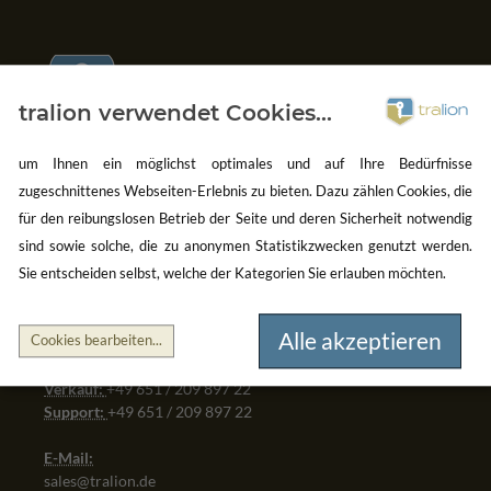
tralion verwendet Cookies...
um Ihnen ein möglichst optimales und auf Ihre Bedürfnisse
Gebrauchte Software kaufen
zugeschnittenes Webseiten-Erlebnis zu bieten. Dazu zählen Cookies, die
Aber sicher!
für den reibungslosen Betrieb der Seite und deren Sicherheit notwendig
sind sowie solche, die zu anonymen Statistikzwecken genutzt werden.
oemhandel24 UG (haftungsbeschränkt)
Sie entscheiden selbst, welche der Kategorien Sie erlauben möchten.
Klaus-Kordel-Straße 4
54296 Trier
Germany
Alle akzeptieren
Cookies bearbeiten
...
Verkauf:
+49 651 / 209 897 22
Support:
+49 651 / 209 897 22
E-Mail:
sales@tralion.de