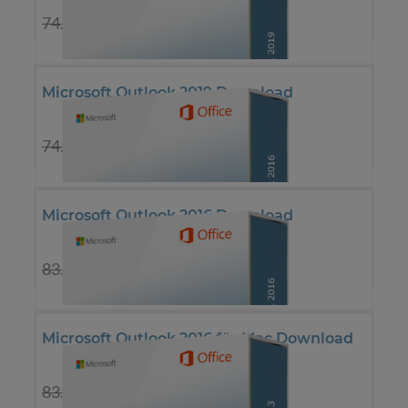
*
33.57€
*
74.79€
Microsoft Outlook 2019 Download
*
47.70€
*
74.79€
Microsoft Outlook 2016 Download
*
20.97€
*
83.19€
Microsoft Outlook 2016 für Mac Download
*
20.97€
*
83.19€