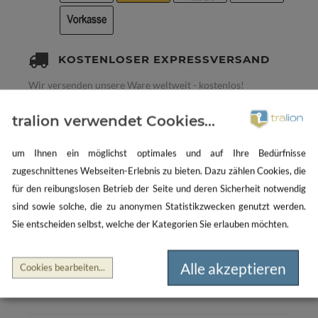
KOSTENLOSER EXPRESSVERSAND
Wir versenden unsere Ware weltweit - kostenlos!
tralion verwendet Cookies...
um Ihnen ein möglichst optimales und auf Ihre Bedürfnisse
zugeschnittenes Webseiten-Erlebnis zu bieten. Dazu zählen Cookies, die
NEWSLETTER
für den reibungslosen Betrieb der Seite und deren Sicherheit notwendig
Jetzt anmelden, um keine Trends, Angebote oder
sind sowie solche, die zu anonymen Statistikzwecken genutzt werden.
Aktionen zu verpassen und sich einen 5€ Gutschein
Sie entscheiden selbst, welche der Kategorien Sie erlauben möchten.
zu sichern!
Alle akzeptieren
Cookies bearbeiten
...