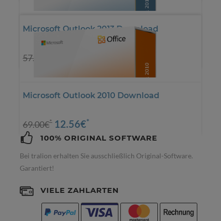
Microsoft Outlook 2013 Download
*
19.99€
*
57.98€
Microsoft Outlook 2010 Download
*
12.56€
*
69.00€
100% ORIGINAL SOFTWARE
Bei tralion erhalten Sie ausschließlich Original-Software.
Garantiert!
VIELE ZAHLARTEN