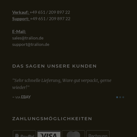
Verkauf:
+49 651 / 209 897 22
Support:
+49 651 / 209 897 22
E-Mail:
sales@tralion.de
support@tralion.de
DAS SAGEN UNSERE KUNDEN
Sehr schnelle Lieferung, Ware gut verpackt, gerne
Mit dem Kau
wieder!
zufrieden. B
einwandfrei
EBAY
VIA
GOOGLE
VIA
ZAHLUNGSMÖGLICHKEITEN