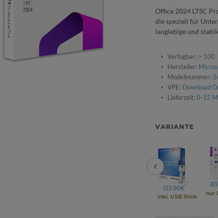
Office 2024 LTSC Prof
die speziell für Unt
langlebige und stabi
Verfügbar:
> 100
Hersteller:
Micros
Modellnummer:
2
VPE:
Download O
Lieferzeit:
0-15 M
VARIANTE
83
*
*
123.95€
123.95€
nur
inkl. DVD
inkl. USB Stick