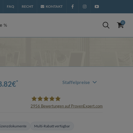
FAQ
RECHT
KONTAKT
Facebook
Instagram
YouTube
0
te %
*
Staffelpreise
8.82
€
2956
Bewertungen auf ProvenExpert.com
oemhandel24 UG
 Lizenzdokumente
Multi-Rabatt verfügbar