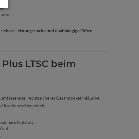
nge.
rsion.
 sichere, leistungsstarke und unabhängige Office-
 Plus LTSC beim
in umfassendes, rechtssicheres Gesamtpaket inklusive
und Kundenzufriedenheit.
tssichere Nutzung.
Kauf.
.