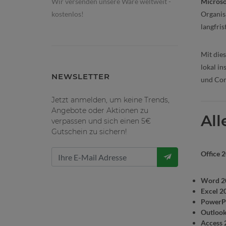
Microso
Wir versenden unsere Ware weltweit -
Organis
kostenlos!
langfri
Mit die
lokal in
NEWSLETTER
und Com
Jetzt anmelden, um keine Trends,
Angebote oder Aktionen zu
Al
verpassen und sich einen 5€
Gutschein zu sichern!
Office 
Word 2
Excel 2
PowerP
Outloo
Access