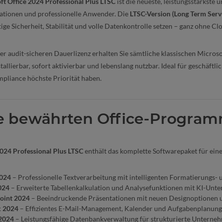
ft Office 2024 Professional Plus LTSC
ist die neueste, leistungsstärkste 
ationen und professionelle Anwender. Die
LTSC-Version (Long Term Serv
stige Sicherheit, Stabilität und volle Datenkontrolle setzen – ganz ohne
ser audit-sicheren Dauerlizenz erhalten Sie sämtliche klassischen Micro
stallierbar, sofort aktivierbar und lebenslang nutzbar. Ideal für geschäf
pliance höchste Priorität haben.
le bewährten Office-Program
2024 Professional Plus LTSC
enthält das komplette Softwarepaket für eine
024
– Professionelle Textverarbeitung mit intelligenten Formatierungs
024
– Erweiterte Tabellenkalkulation und Analysefunktionen mit KI-Unter
oint 2024
– Beeindruckende Präsentationen mit neuen Designoptionen 
k 2024
– Effizientes E-Mail-Management, Kalender und Aufgabenplanung 
 2024
– Leistungsfähige Datenbankverwaltung für strukturierte Unterne