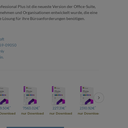
essional Plus ist die neueste Version der Office-Suite,
ernehmen und Organisationen entwickelt wurde, die eine
le Lösung für ihre Büroanforderungen benötigen.
oft
69-09050
nly
in.
*
*
*
*
*
9.50€
7563.02€
227.31€
2310.92€
294.54€
 Download
nur Download
nur Download
nur Download
nur Downloa