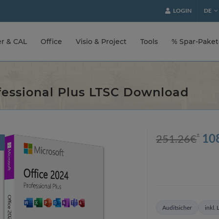
LOGIN
DE
er & CAL
Office
Visio & Project
Tools
% Spar-Pake
fessional Plus LTSC Download
*
10
251.26
€
!
Auditsicher
inkl.