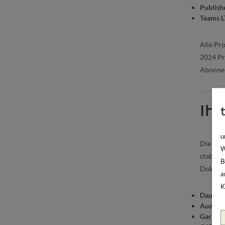
Publish
Teams 
Alle Pr
2024 Pr
Abonne
Ihr
u
Die
LTS
W
stabile,
B
Dokumen
a
K
Dauerl
Auditsi
Garanti