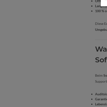
Offline
Langfris
100 % o
Diese E
Umgeb
War
Sof
Beim
So
Support
Auditsi
Garanti
Lebensl