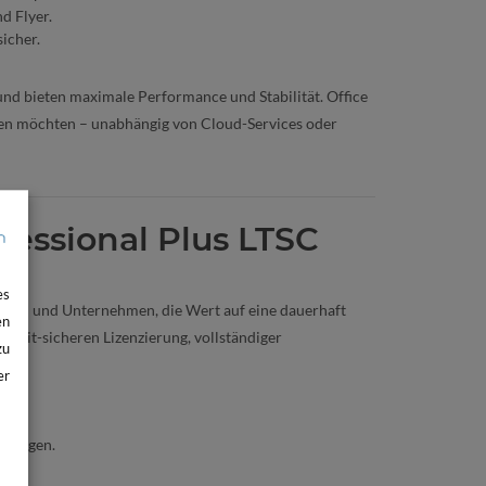
d Flyer.
icher.
nd bieten maximale Performance und Stabilität. Office
eiten möchten – unabhängig von Cloud-Services oder
ofessional Plus LTSC
es
örden und Unternehmen, die Wert auf eine dauerhaft
en
 audit-sicheren Lizenzierung, vollständiger
zu
er
terlagen.