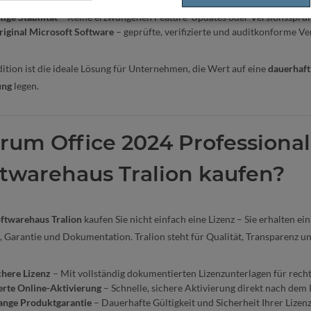
 nutzbar
– Keine Cloud-Pflicht, volle Datenhoheit.
tige Stabilität
– Keine erzwungenen Feature-Updates oder Versionssprü
riginal Microsoft Software
– geprüfte, verifizierte und auditkonforme Ve
dition ist die ideale Lösung für Unternehmen, die Wert auf eine
dauerhaft
ung
legen.
um Office 2024 Professional
twarehaus Tralion kaufen?
ftwarehaus Tralion
kaufen Sie nicht einfach eine Lizenz – Sie erhalten e
, Garantie und Dokumentation. Tralion steht für Qualität, Transparenz 
chere Lizenz
– Mit vollständig dokumentierten Lizenzunterlagen für rech
erte Online-Aktivierung
– Schnelle, sichere Aktivierung direkt nach dem 
ange Produktgarantie
– Dauerhafte Gültigkeit und Sicherheit Ihrer Lizenz