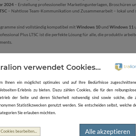
er 2024
– Erstellung professioneller Marketingunterlagen, Broschüren un
LTSC
– Nahtlose Team-Kommunikation und Zusammenarbeit – lokal und s
ogramme sind vollständig kompatibel mit
Windows 10
und
Windows 11
u
ofessional Plus LTSC ist die perfekte Lösung für alle, die produktiv arb
ments.
e Vorteile mit Office 2024 Pr
tralion verwendet Cookies...
m Ihnen ein möglichst optimales und auf Ihre Bedürfnisse zugeschnitten
C-Version
von Office 2024 richtet sich an professionelle Anwender, Beh
ebseiten-Erlebnis zu bieten. Dazu zählen Cookies, die für den reibungslos
 sichere und rechtssichere Softwarelösung legen. Sie profitieren von einer
etrieb der Seite und deren Sicherheit notwendig sind sowie solche, die 
tation und einer garantierten Online-Aktivierung.
nonymen Statistikzwecken genutzt werden. Sie entscheiden selbst, welche d
ategorien Sie erlauben möchten.
izenz ohne Abonnement
– Einmal kaufen, lebenslang nutzen.
cher und rechtskonform
– Inklusive vollständig dokumentierter Lizenzun
Alle akzeptieren
erte Online-Aktivierung
– Sofortige, stabile Aktivierung nach Erwerb.
Cookies bearbeiten
...