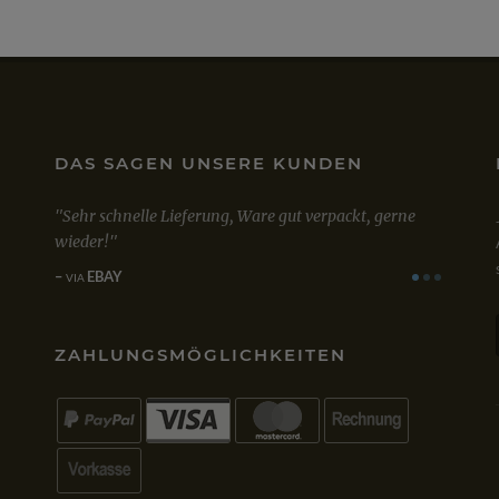
DAS SAGEN UNSERE KUNDEN
erne
Mit dem Kauf von Win 10 Professional bin ich sehr
Sowohl
zufrieden. Bestellung, Kauf und Lieferung verliefen
Lizenzü
einwandfrei.
Empfeh
GOOGLE
AM
VIA
VIA
ZAHLUNGSMÖGLICHKEITEN