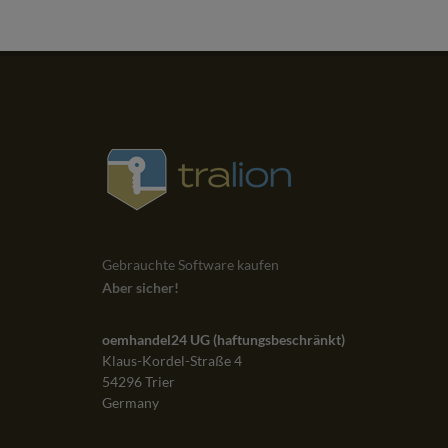
stallation und
Sehr schnelle Lieferung, Ware gut verpackt, g
emlos.
wieder!
EBAY
VIA
Gebrauchte Software kaufen
Aber sicher!
oemhandel24 UG (haftungsbeschränkt)
Klaus-Kordel-Straße 4
54296 Trier
Germany