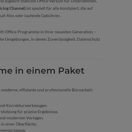
und zugleich stabilste Office-Version für Unternehmen,
icing Channel)
ist speziell für alle konzipiert, die auf
 Cloud-Abo oder laufende Gebühren.
soft-Office-Programme in ihrer neuesten Generation –
tliche Umgebungen, in denen Zuverlässigkeit, Datenschutz
me in einem Paket
 moderne, effiziente und professionelle Büroarbeit:
- und Korrekturwerkzeugen.
stützung für präzise Ergebnisse.
und modernen Vorlagen.
in einer Oberfläche.
hmensprozesse.