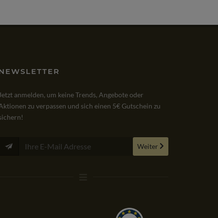
NEWSLETTER
 Lieferung, Softwareinstallation und
Sehr schnelle Lieferu
Jetzt anmelden, um keine Trends, Angebote oder
bergabe verliefen problemlos.
wieder!
Aktionen zu verpassen und sich einen 5€ Gutschein zu
lenswert!
sichern!
EBAY
VIA
AZON
Weiter