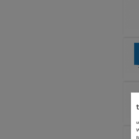
u
W
B