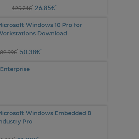
*
26.85€
*
125.21€
Microsoft Windows 10 Pro for
Workstations Download
*
50.38€
*
89.99€
Enterprise
Microsoft Windows Embedded 8
ndustry Pro
*
*