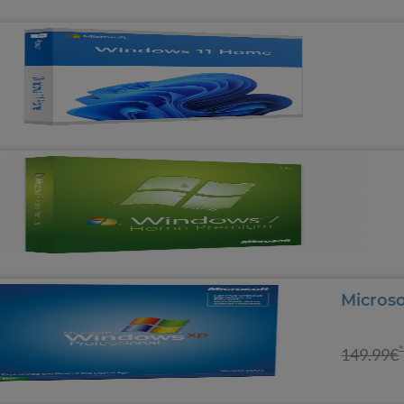
Micros
149.99€