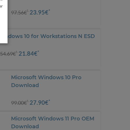
er
*
23.95€
*
97.56€
Windows 10 for Workstations N ESD
*
21.84€
*
54.69€
Microsoft Windows 10 Pro
Download
*
27.90€
*
99.00€
Microsoft Windows 11 Pro OEM
Download