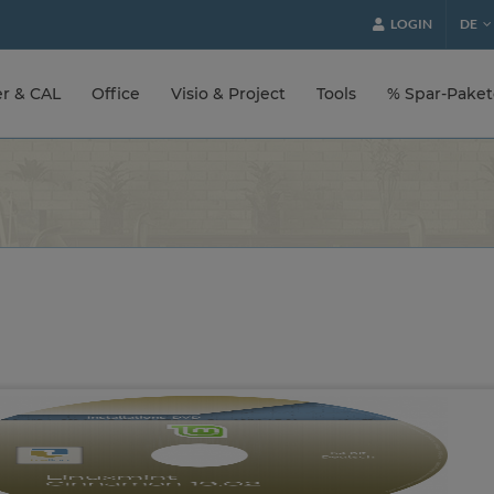
LOGIN
DE
er & CAL
Office
Visio & Project
Tools
% Spar-Pake