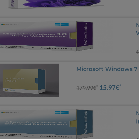
1
Microsoft Windows 7 
*
15.97€
*
179.99€
I