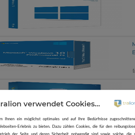
1
tralion verwendet Cookies...
m Ihnen ein möglichst optimales und auf Ihre Bedürfnisse zugeschnitten
ebseiten-Erlebnis zu bieten. Dazu zählen Cookies, die für den reibungslos
etrieb der Seite und deren Sicherheit notwendig sind sowie solche, die 