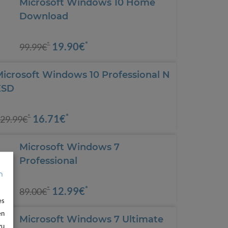
Microsoft Windows 10 Home
Download
*
19.90€
*
99.99€
Microsoft Windows 10 Professional N
ESD
*
16.71€
*
29.99€
Microsoft Windows 7
Professional
*
12.99€
*
89.00€
es
en
Microsoft Windows 7 Ultimate
zu