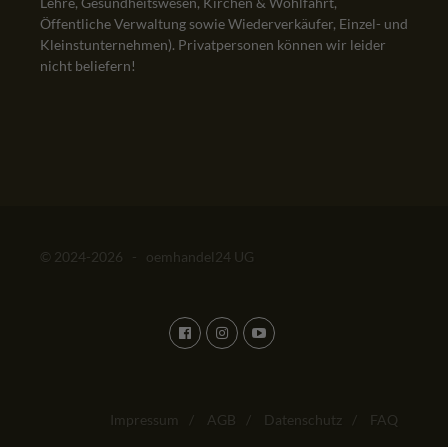
Lehre, Gesundheitswesen, Kirchen & Wohlfahrt,
Öffentliche Verwaltung sowie Wiederverkäufer, Einzel- und
Kleinstunternehmen). Privatpersonen können wir leider
nicht beliefern!
© 2024-2026 - oemhandel24 UG
Impressum
/
AGB
/
Datenschutz
/
FAQ