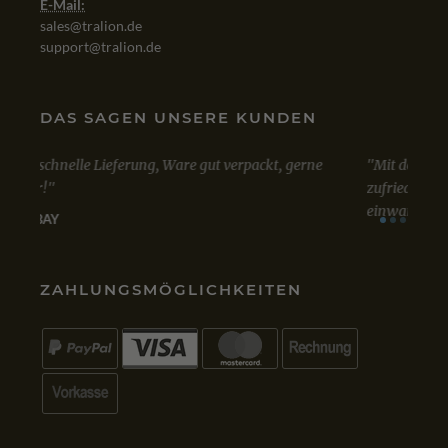
E-Mail:
sales@tralion.de
support@tralion.de
DAS SAGEN UNSERE KUNDEN
Mit dem Kauf von Win 10 Professional bin ich sehr
Sowo
zufrieden. Bestellung, Kauf und Lieferung verliefen
Lizen
einwandfrei.
A
VIA
GOOGLE
VIA
ZAHLUNGSMÖGLICHKEITEN