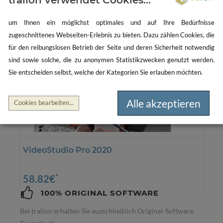
CorelDRAW Graphics Suite 365 (1 Gerät - 1
Jahr) ESD
um Ihnen ein möglichst optimales und auf Ihre Bedürfnisse
zugeschnittenes Webseiten-Erlebnis zu bieten. Dazu zählen Cookies, die
*
253.74€
für den reibungslosen Betrieb der Seite und deren Sicherheit notwendig
sind sowie solche, die zu anonymen Statistikzwecken genutzt werden.
Sie entscheiden selbst, welche der Kategorien Sie erlauben möchten.
CorelDRAW Standard 2021 WIN DE
Alle akzeptieren
Cookies bearbeiten
...
*
278.95€
VideoStudio Pro 2020
*
58.82€
100% ORIGINAL SOFTWARE
Bei tralion erhalten Sie ausschließlich Original-Software.