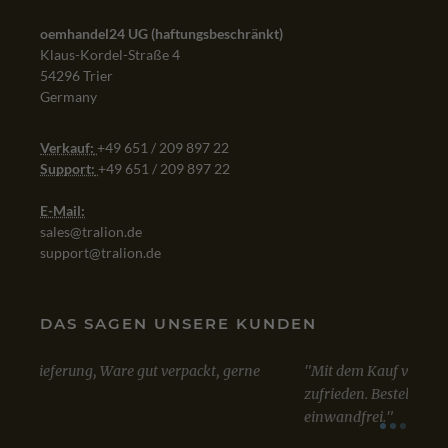
oemhandel24 UG (haftungsbeschränkt)
Klaus-Kordel-Straße 4
54296 Trier
Germany
Verkauf:
+49 651 / 209 897 22
Support:
+49 651 / 209 897 22
E-Mail:
sales@tralion.de
support@tralion.de
DAS SAGEN UNSERE KUNDEN
Mit dem Kauf von Win 10 Professional bin ich sehr
Sowo
zufrieden. Bestellung, Kauf und Lieferung verliefen
Lizen
einwandfrei.
A
VIA