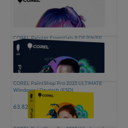
*
72.23€
COREL Painter Essentials 8 DE/EN/FR
(ESD)
*
35.25€
COREL PaintShop Pro 2023 ULTIMATE
Windows / Deutsch (ESD)
*
63.82€