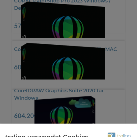
COREL PaintShop Pro 2023 Windows /
Deutsch (ESD)
*
57.94€
CorelDRAW Graphics Suite 2020 für MAC
*
604.20€
CorelDRAW Graphics Suite 2020 für
Windows
*
604.20€
tralion verwendet Cookies...