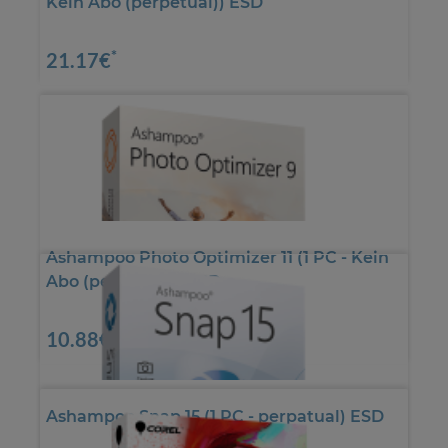
Kein Abo (perpetual)) ESD
*
21.17€
Ashampoo Photo Optimizer 11 (1 PC - Kein
Abo (perpetual)) ESD
*
10.88€
Ashampoo Snap 15 (1 PC - perpatual) ESD