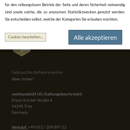
für den reibungslosen Betrieb der Seite und deren Sicherheit notwendig
sind sowie solche, die zu anonymen Statistikzwecken genutzt werden.
Sie entscheiden selbst, welche der Kategorien Sie erlauben möchten.
Alle akzeptieren
Cookies bearbeiten
...
Gebrauchte Software kaufen
Aber sicher!
oemhandel24 UG (haftungsbeschränkt)
Klaus-Kordel-Straße 4
54296 Trier
Germany
Verkauf:
+49 651 / 209 897 22