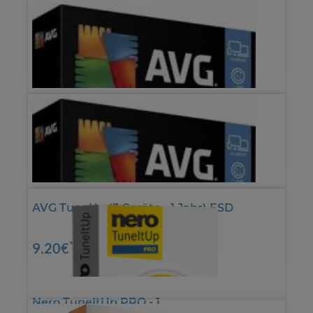
AVG TuneUp (10 Geräte - 1 Jahr) ESD
*
7.52€
AVG TuneUp (10 Geräte - 2 Jahre) ESD
*
12.56€
AVG TuneUp (3 Geräte - 1 Jahr) ESD
*
9.20€
Nero TuneItUp PRO - 1