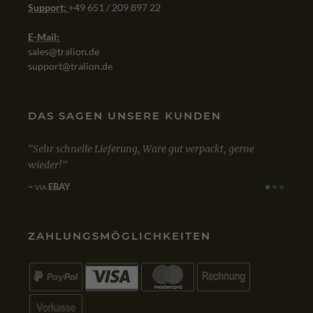
Support:
+49 651 / 209 897 22
E-Mail:
sales@tralion.de
support@tralion.de
DAS SAGEN UNSERE KUNDEN
schnelle Lieferung, Ware gut verpackt, gerne
Mit dem Kauf von 
r!
zufrieden. Bestellu
einwandfrei.
BAY
GOOGLE
VIA
ZAHLUNGSMÖGLICHKEITEN