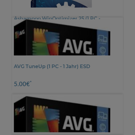
Ashampoo WinOptimizer 25 (1 PC -
perpetual) ESD Download
*
12.60€
*
42.01€
AVG TuneUp (1 PC - 1 Jahr) ESD
*
5.00€