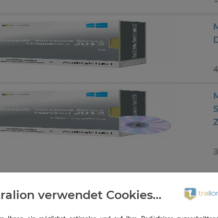
4
S
Z
3
tralion verwendet Cookies...