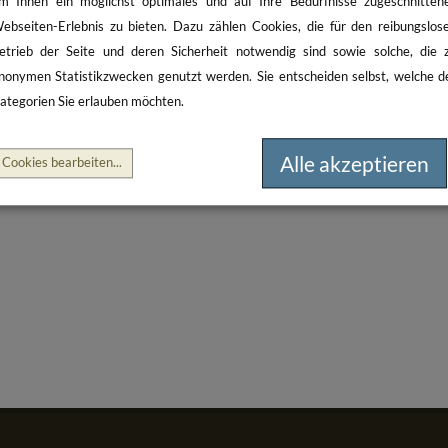
m Ihnen ein möglichst optimales und auf Ihre Bedürfnisse zugeschnitten
ebseiten-Erlebnis zu bieten. Dazu zählen Cookies, die für den reibungslos
etrieb der Seite und deren Sicherheit notwendig sind sowie solche, die 
nonymen Statistikzwecken genutzt werden. Sie entscheiden selbst, welche d
ategorien Sie erlauben möchten.
Alle akzeptieren
Cookies bearbeiten
...