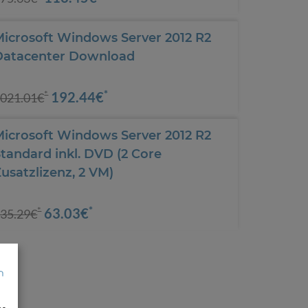
Microsoft Windows Server 2012 R2
Datacenter Download
*
192.44€
*
021.01€
Microsoft Windows Server 2012 R2
tandard inkl. DVD (2 Core
usatzlizenz, 2 VM)
*
63.03€
*
35.29€