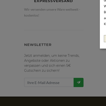
EXPRESSVERSAND
u
W
Wir versenden unsere Ware weltweit -
B
kostenlos!
a
K
NEWSLETTER
Jetzt anmelden, um keine Trends,
Angebote oder Aktionen zu
verpassen und sich einen 5€
Gutschein zu sichern!