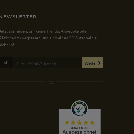
NEWSLETTER
uf von Win 10 Professional bin ich sehr
Sowohl Lieferung, Softwa
Jetzt anmelden, um keine Trends, Angebote oder
Bestellung, Kauf und Lieferung verliefen
Lizenzübergabe verliefen p
Aktionen zu verpassen und sich einen 5€ Gutschein zu
i.
Empfehlenswert!
sichern!
E
AMAZON
VIA
Weiter