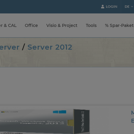
LOGIN
DE
er & CAL
Office
Visio & Project
Tools
% Spar-Pake
erver
/
Server 2012