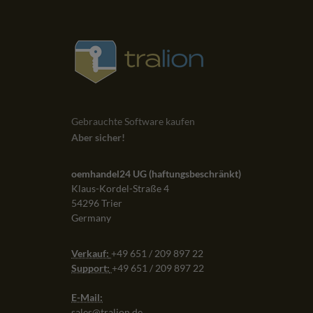
Sowohl Lieferung, Softwareinstallation und
Lizenzübergabe verliefen problemlos.
Empfehlenswert!
Gebrauchte Software kaufen
AMAZON
VIA
Aber sicher!
oemhandel24 UG (haftungsbeschränkt)
Klaus-Kordel-Straße 4
54296 Trier
Germany
Verkauf:
+49 651 / 209 897 22
Support:
+49 651 / 209 897 22
E-Mail:
sales@tralion.de