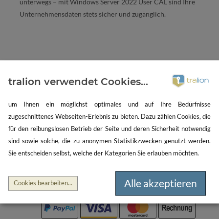
unterwegs – mit Windows Server 2022 User CAL sind Ihre
Unternehmensdaten stets sicher und zugänglich.
tralion verwendet Cookies...
um Ihnen ein möglichst optimales und auf Ihre Bedürfnisse
zugeschnittenes Webseiten-Erlebnis zu bieten. Dazu zählen Cookies, die
für den reibungslosen Betrieb der Seite und deren Sicherheit notwendig
100% ORIGINAL SOFTWARE
sind sowie solche, die zu anonymen Statistikzwecken genutzt werden.
Bei tralion erhalten Sie ausschließlich Original-Software.
Sie entscheiden selbst, welche der Kategorien Sie erlauben möchten.
Garantiert!
Alle akzeptieren
Cookies bearbeiten
...
VIELE ZAHLARTEN