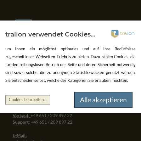
tralion verwendet Cookies...
um Ihnen ein möglichst optimales und auf Ihre Bedürfnisse
Gebrauchte Software kaufen
zugeschnittenes Webseiten-Erlebnis zu bieten. Dazu zählen Cookies, die
Aber sicher!
für den reibungslosen Betrieb der Seite und deren Sicherheit notwendig
sind sowie solche, die zu anonymen Statistikzwecken genutzt werden.
oemhandel24 UG (haftungsbeschränkt)
Sie entscheiden selbst, welche der Kategorien Sie erlauben möchten.
Klaus-Kordel-Straße 4
54296 Trier
Alle akzeptieren
Germany
Cookies bearbeiten
...
Verkauf:
+49 651 / 209 897 22
Support:
+49 651 / 209 897 22
E-Mail: