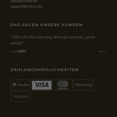
sales@tralion.de
support@tralion.de
DAS SAGEN UNSERE KUNDEN
Sehr schnelle Lieferung, Ware gut verpackt, gerne
Mit d
ert!
wieder!
zufrie
einwa
EBAY
VIA
G
VIA
ZAHLUNGSMÖGLICHKEITEN