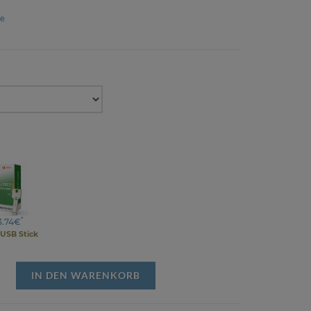
ge
*
3.74€
. USB Stick
IN DEN WARENKORB