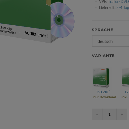
VPE:
Tralion-DVD
Lieferzeit:
3-4 Ta
SPRACHE
VARIANTE
*
130.21€
13
nur Download
inkl