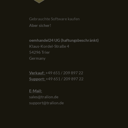
Lizenzübergabe verliefen problemlos.
Empfehlenswert!
Gebrauchte Software kaufen
AMAZON
VIA
Aber sicher!
oemhandel24 UG (haftungsbeschränkt)
Klaus-Kordel-Straße 4
54296 Trier
Germany
Verkauf:
+49 651 / 209 897 22
Support:
+49 651 / 209 897 22
E-Mail:
sales@tralion.de
support@tralion.de