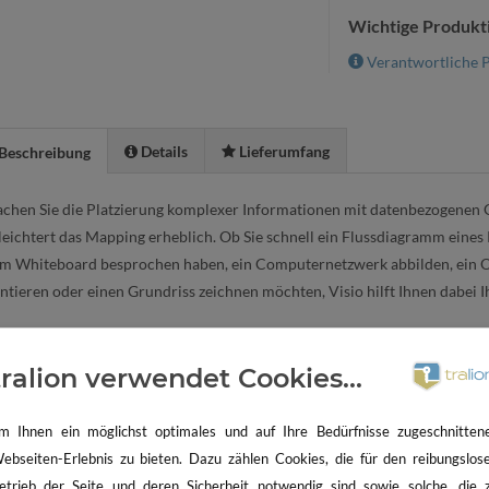
Wichtige Produkt
Verantwortliche P
Details
Lieferumfang
Beschreibung
achen Sie die Platzierung komplexer Informationen mit datenbezogenen Gr
rleichtert das Mapping erheblich. Ob Sie schnell ein Flussdiagramm eines
em Whiteboard besprochen haben, ein Computernetzwerk abbilden, ein O
tieren oder einen Grundriss zeichnen möchten, Visio hilft Ihnen dabei Ihr
tralion verwendet Cookies...
m Ihnen ein möglichst optimales und auf Ihre Bedürfnisse zugeschnitten
ebseiten-Erlebnis zu bieten. Dazu zählen Cookies, die für den reibungslos
etrieb der Seite und deren Sicherheit notwendig sind sowie solche, die 