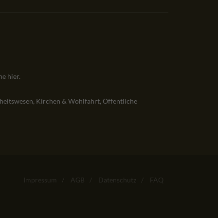
ehe
hier
.
heitswesen, Kirchen & Wohlfahrt, Öffentliche
Impressum
/
AGB
/
Datenschutz
/
FAQ