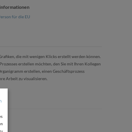
informationen
erson für die EU
afiken, die mit wenigen Klicks erstellt werden können.
 Prozesses erstellen möchten, den Sie mit Ihren Kollegen
rganigramm erstellen, einen Geschäftsprozess
e Arbeit zu visualisieren.
es
en
zu