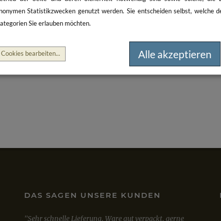
nonymen Statistikzwecken genutzt werden. Sie entscheiden selbst, welche d
ategorien Sie erlauben möchten.
Alle akzeptieren
Cookies bearbeiten
...
DAS SAGEN UNSERE KUNDEN
Sehr schnelle Lieferung, Ware gut verpackt, gerne
Mit de