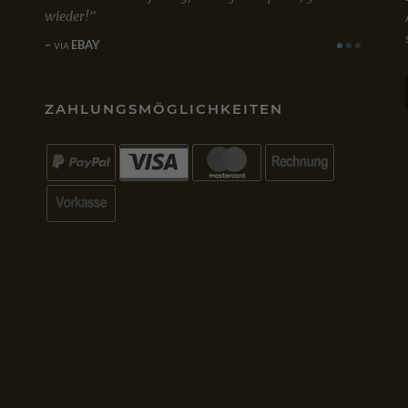
wieder!
zufried
einwand
EBAY
VIA
GO
VIA
ZAHLUNGSMÖGLICHKEITEN