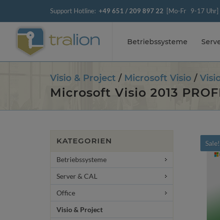
Support Hotline:
+49 651 / 209 897 22
[Mo-Fr 9-17 Uhr]
Betriebssysteme
Serv
Visio & Project
/
Microsoft Visio
/
Visi
Microsoft Visio 2013 PRO
KATEGORIEN
Sale
Betriebssysteme
Server & CAL
Office
Visio & Project