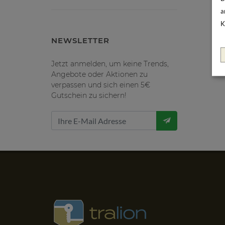
a
K
NEWSLETTER
Jetzt anmelden, um keine Trends,
Angebote oder Aktionen zu
verpassen und sich einen 5€
Gutschein zu sichern!
Sowohl Lieferung, Softwareinstallation und