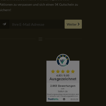
en. Bestellung, Kauf und Lieferung verliefen
Lizenzübergabe verlief
Aktionen zu verpassen und sich einen 5€ Gutschein zu
frei.
Empfehlenswert!
sichern!
OGLE
AMAZON
VIA
Weiter