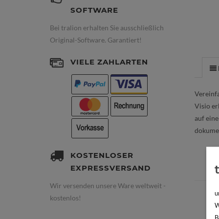
SOFTWARE
Bei tralion erhalten Sie ausschließlich
Original-Software. Garantiert!
VIELE ZAHLARTEN
Vereinf
Visio e
auf ein
dokumen
KOSTENLOSER
EXPRESSVERSAND
Wir versenden unsere Ware weltweit -
u
kostenlos!
W
B