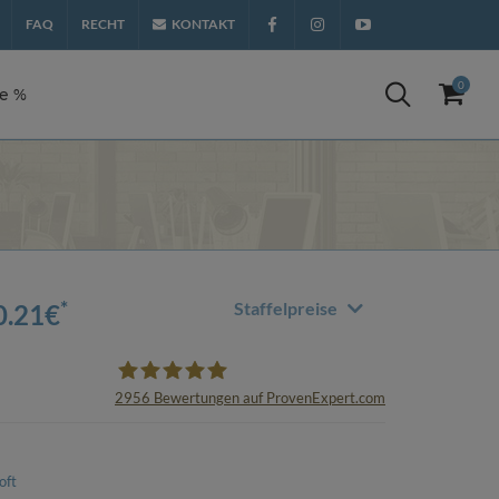
FAQ
RECHT
KONTAKT
Facebook
Instagram
YouTube
0
te %
*
Staffelpreise
0.21
€
2956
Bewertungen auf ProvenExpert.com
oemhandel24 UG
oft