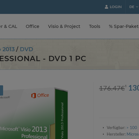
LOGIN
DE
er & CAL
Office
Visio & Project
Tools
% Spar-Pake
o 2013
/
DVD
FESSIONAL - DVD 1 PC
*
13
176.47
€
!
Verfügbar:
> 100
Hersteller:
Micros