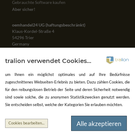
Gebrauchte Software kaufen
Aber sicher!
oemhandel24 UG (haftungsbeschränkt)
Klaus-Kordel-Straße 4
54296 Trier
Germany
Verkauf:
+49 651 / 209 897 22
tralion verwendet Cookies...
Support:
+49 651 / 209 897 22
um Ihnen ein möglichst optimales und auf Ihre Bedürfnisse
E-Mail:
zugeschnittenes Webseiten-Erlebnis zu bieten. Dazu zählen Cookies, die
sales@tralion.de
für den reibungslosen Betrieb der Seite und deren Sicherheit notwendig
support@tralion.de
sind sowie solche, die zu anonymen Statistikzwecken genutzt werden.
Sie entscheiden selbst, welche der Kategorien Sie erlauben möchten.
DAS SAGEN UNSERE KUNDEN
Alle akzeptieren
Cookies bearbeiten
...
Sehr schnelle Lieferung, Ware gut verpackt, gerne
Mit d
ert!
wieder!
zufrie