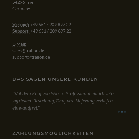
54296 Trier
Germany
Verkauf:
+49 651 / 209 897 22
Support:
+49 651 / 209 897 22
E-Mail:
sales@tralion.de
support@tralion.de
DAS SAGEN UNSERE KUNDEN
Mit dem Kauf von Win 10 Professional bin ich sehr
Sowo
zufrieden. Bestellung, Kauf und Lieferung verliefen
Lizen
einwandfrei.
A
VIA
GOOGLE
VIA