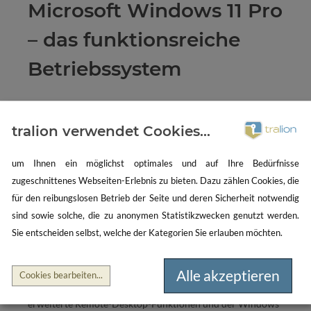
Microsoft Windows 11 Pro
– das funktionsreiche
Betriebssystem
Microsoft Windows 11 Pro richtet sich vorrangig an
tralion verwendet Cookies...
anspruchsvolle Anwender, Freiberufler, Selbständige,
Unternehmen und andere Organisationen, die im Vergleich
um Ihnen ein möglichst optimales und auf Ihre Bedürfnisse
zur Home-Edition von zahlreichen weiteren Funktionen
zugeschnittenes Webseiten-Erlebnis zu bieten. Dazu zählen Cookies, die
profitieren möchten. Wenn Sie Windows 11 Pro kaufen,
für den reibungslosen Betrieb der Seite und deren Sicherheit notwendig
stehen Ihnen zusätzlich Windows Information Protection
sind sowie solche, die zu anonymen Statistikzwecken genutzt werden.
(WIP) und die BitLocker-Geräteverschlüsselung zur
Sie entscheiden selbst, welche der Kategorien Sie erlauben möchten.
Verfügung. Als weitere Windows 11 Pro Features sind die
Unterstützung für Azure Active Directory, die
Visualisierungstechnik Hyper-V, die mobile
Alle akzeptieren
Cookies bearbeiten
...
Geräteverwaltung, Windows Update for Business,
erweiterte Remote-Desktop-Funktionen und der Windows