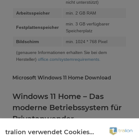
nicht unterstützt)
Arbeitsspeicher
min. 2 GB RAM
min. 3 GB verfügbarer
Festplattenspeicher
Speicherplatz
Bildschirm
min. 1024 * 768 Pixel
(genauere Informationen erhalten Sie bei dem
Hersteller)
office.com/systemrequirements.
Microsoft Windows 11 Home Download
Windows 11 Home – Das
moderne Betriebssystem für
Privatanwender
tralion verwendet Cookies...
Windows 11 Home ist die neueste Version von Microsofts