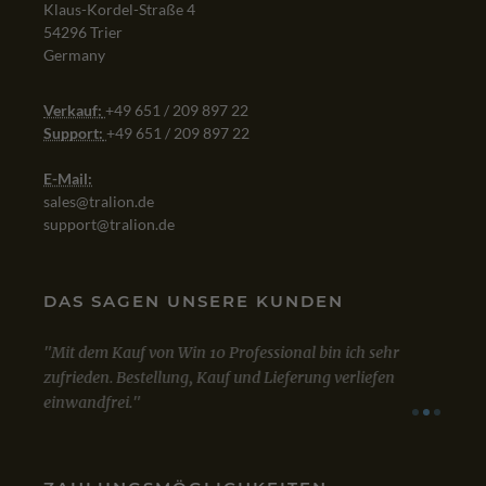
Klaus-Kordel-Straße 4
54296 Trier
Germany
Verkauf:
+49 651 / 209 897 22
Support:
+49 651 / 209 897 22
E-Mail:
sales@tralion.de
support@tralion.de
DAS SAGEN UNSERE KUNDEN
Mit dem Kauf von Win 10 Professional bin ich sehr
Sowo
zufrieden. Bestellung, Kauf und Lieferung verliefen
Lizen
einwandfrei.
A
VIA
GOOGLE
VIA