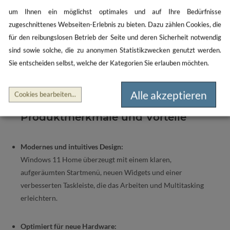
Betriebssystem, speziell entwickelt für Privatanwender und
um Ihnen ein möglichst optimales und auf Ihre Bedürfnisse
den täglichen Gebrauch. Es bietet eine benutzerfreundliche
zugeschnittenes Webseiten-Erlebnis zu bieten. Dazu zählen Cookies, die
Oberfläche, moderne Funktionen und optimierte
für den reibungslosen Betrieb der Seite und deren Sicherheit notwendig
Performance, die das Arbeiten, Spielen und
sind sowie solche, die zu anonymen Statistikzwecken genutzt werden.
Kommunizieren einfacher und angenehmer machen.
Sie entscheiden selbst, welche der Kategorien Sie erlauben möchten.
Windows 11 Home kombiniert Design, Leistung und
Sicherheit für ein rundum verbessertes Nutzererlebnis.
Alle akzeptieren
Cookies bearbeiten
...
Produktmerkmale und Vorteile
Modernes und intuitives Design:
Windows 11 Home überzeugt mit einem klaren,
aufgeräumten Startmenü, neuen Widgets und einer
verbesserten Taskleiste, die das Arbeiten und Multitasking
erleichtern.
Optimiert für neue Hardware: