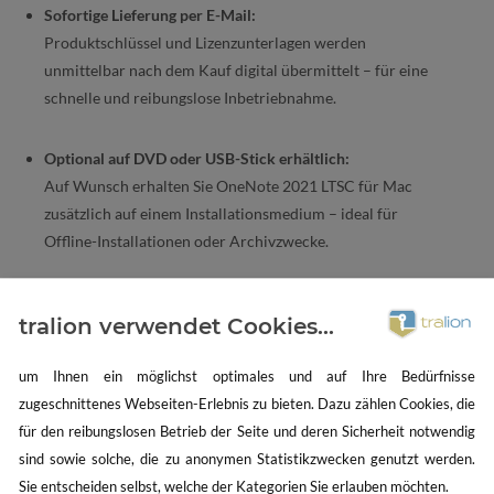
Sofortige Lieferung per E-Mail:
Produktschlüssel und Lizenzunterlagen werden
unmittelbar nach dem Kauf digital übermittelt – für eine
schnelle und reibungslose Inbetriebnahme.
Optional auf DVD oder USB-Stick erhältlich:
Auf Wunsch erhalten Sie OneNote 2021 LTSC für Mac
zusätzlich auf einem Installationsmedium – ideal für
Offline-Installationen oder Archivzwecke.
Auditsichere Lizenzdokumente:
tralion verwendet Cookies...
Sie erhalten vollständige, rechtskonforme Lizenzunterlagen
inklusive Rechnung mit ausgewiesener Mehrwertsteuer –
um Ihnen ein möglichst optimales und auf Ihre Bedürfnisse
ideal für geschäftliche und institutionelle Anforderungen.
zugeschnittenes Webseiten-Erlebnis zu bieten. Dazu zählen Cookies, die
für den reibungslosen Betrieb der Seite und deren Sicherheit notwendig
sind sowie solche, die zu anonymen Statistikzwecken genutzt werden.
Warum Microsoft OneNote
Sie entscheiden selbst, welche der Kategorien Sie erlauben möchten.