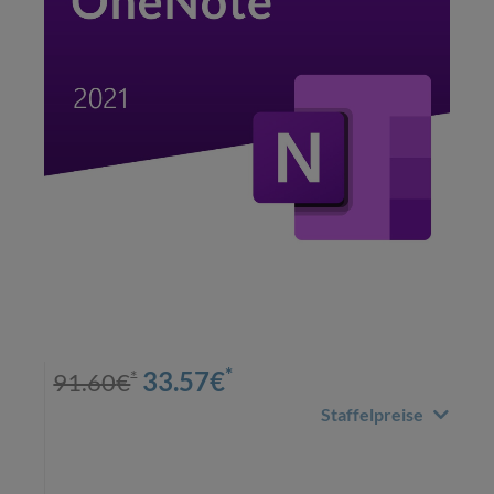
*
*
33.57
€
91.60
€
Staffelpreise