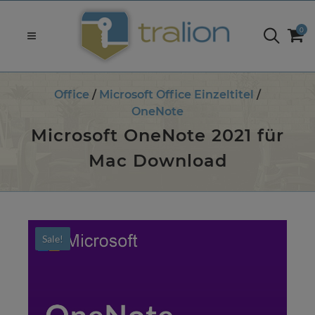
0
Office
/
Microsoft Office Einzeltitel
/
OneNote
Microsoft OneNote 2021 für
Mac Download
Sale!