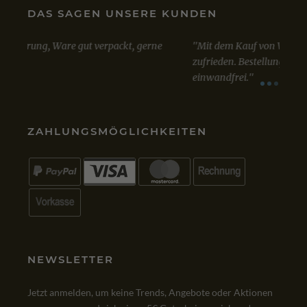
DAS SAGEN UNSERE KUNDEN
Mit dem Kauf von Win 10 Professional bin ich sehr
Sowo
zufrieden. Bestellung, Kauf und Lieferung verliefen
Lizen
einwandfrei.
A
VIA
GOOGLE
VIA
ZAHLUNGSMÖGLICHKEITEN
NEWSLETTER
Jetzt anmelden, um keine Trends, Angebote oder Aktionen