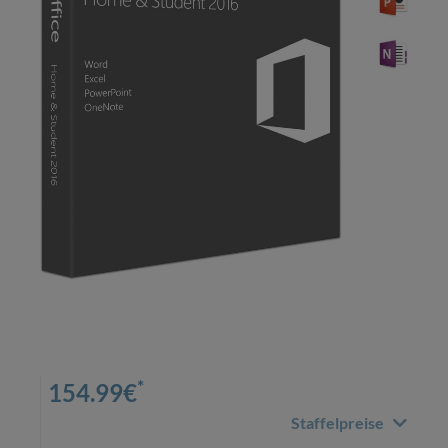
*
154.99
€
Staffelpreise