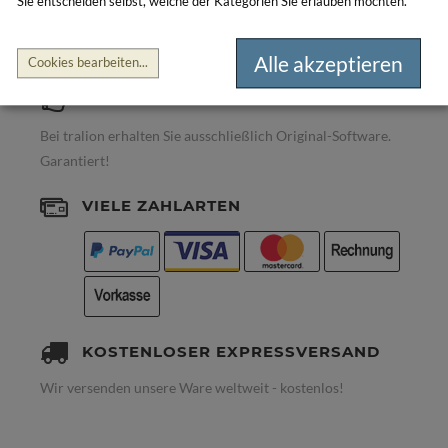
Sie entscheiden selbst, welche der Kategorien Sie erlauben möchten.
Alle akzeptieren
Cookies bearbeiten
...
100% ORIGINAL SOFTWARE
Bei tralion erhalten Sie ausschließlich Original-Software.
Garantiert!
VIELE ZAHLARTEN
KOSTENLOSER EXPRESSVERSAND
Wir versenden unsere Ware weltweit - kostenlos!