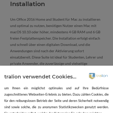
Installation
Um Office 2016 Home and Student für Mac zu installieren
und optimal zu nutzen, benötigen Nutzer einen Mac mit
macOS 10.10 oder höher, mindestens 4 GB RAM und 6 GB
freien Festplattenspeicher. Die Installation erfolgt einfach
und schnell über einen digitalen Download, und die
Anwendungen sind nach der Aktivierung sofort
einsatzbereit. Diese Suite ist ideal für Studenten, Lehrer und
private Anwender, die zuverlässige und vielseitige
Werkzeuge für ihre täglichen Aufgaben und Projekte
tralion verwendet Cookies...
suchen.
um Ihnen ein möglichst optimales und auf Ihre Bedürfnisse
zugeschnittenes Webseiten-Erlebnis zu bieten. Dazu zählen Cookies, die
für den reibungslosen Betrieb der Seite und deren Sicherheit notwendig
sind sowie solche, die zu anonymen Statistikzwecken genutzt werden.